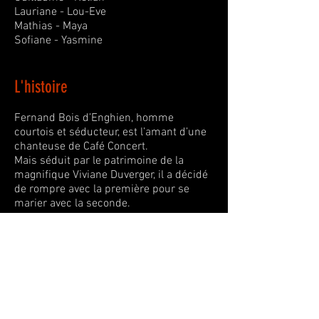
Lauriane - Lou-Eve
Mathias - Maya
Sofiane - Yasmine
L'histoire
Fernand Bois d’Enghien, homme
courtois et séducteur, est l’amant d’une
chanteuse de Café Concert.
Mais séduit par le patrimoine de la
magnifique Viviane Duverger, il a décidé
de rompre avec la première pour se
marier avec la seconde.
Lâche et très maladroit dans sa façon de
procéder, Bois d’Enghien va s’embourber
dans un tas de situations inextricables.
Des valets, un clerc de notaire et même
sa future belle-mère viendront lui
compliquer la tâche et les quiproquos
vont s’enchaîner…