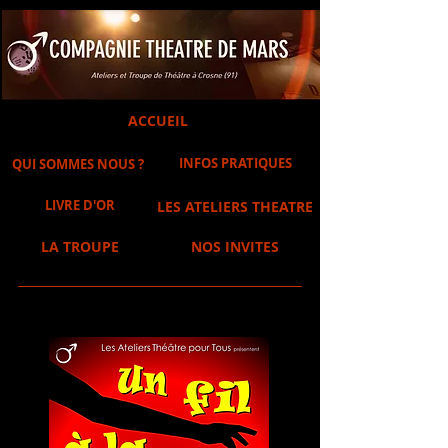
ACCUEIL
INFOS PRATIQUES
QUI SOMMES NOUS ?
LIVRE D'OR
LES ATELIERS THEATRE
LA TROUPE
NOS INVITES