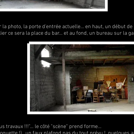
r la photo, la porte d'entrée actuelle... en haut, un début de
ier ce sera la place du bar... et au fond, un bureau sur la gau
 travaux !!!"... le côté "scène" prend forme...
oquette !), un faux plafond pas du tout prévu !, quelques 