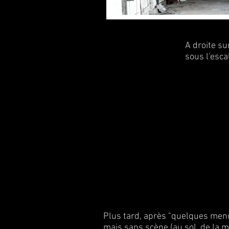
A droite su
sous l'escal
Plus tard, après "quelques menus
mais sans scène (au sol, de la m