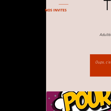
T
NOS INVITES
Adultè
Oups, c'e