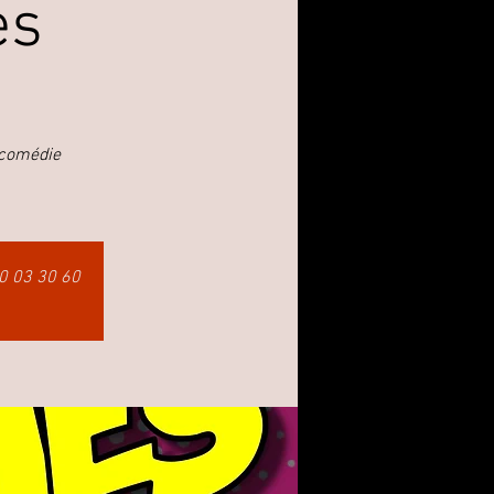
es
 comédie
60 03 30 60