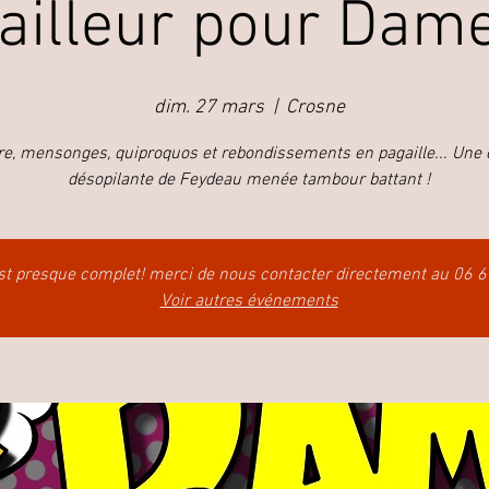
ailleur pour Dam
dim. 27 mars
  |  
Crosne
re, mensonges, quiproquos et rebondissements en pagaille... Une
désopilante de Feydeau menée tambour battant !
st presque complet! merci de nous contacter directement au 06 
Voir autres événements