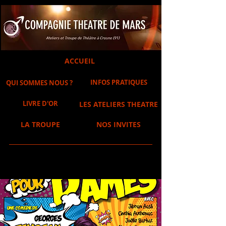
ACCUEIL
INFOS PRATIQUES
QUI SOMMES NOUS ?
LIVRE D'OR
LES ATELIERS THEATRE
LA TROUPE
NOS INVITES