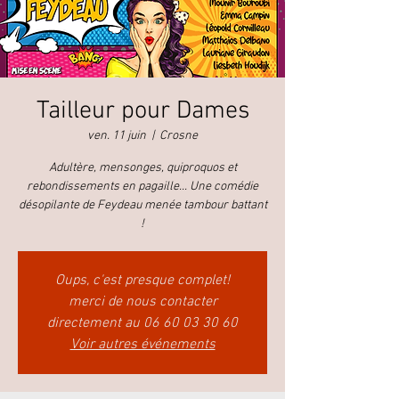
Tailleur pour Dames
ven. 11 juin
  |  
Crosne
Adultère, mensonges, quiproquos et
rebondissements en pagaille... Une comédie
désopilante de Feydeau menée tambour battant
!
Oups, c'est presque complet!
merci de nous contacter
directement au 06 60 03 30 60
Voir autres événements