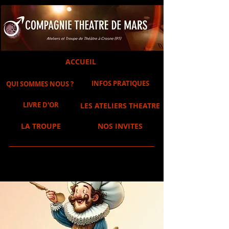
ACCUEIL
INFOS PRATIQUES
QUI SOMMES NOUS ?
LIVRE D'OR
LES ATELIERS THEATRE
LA TROUPE
NOS INVITES