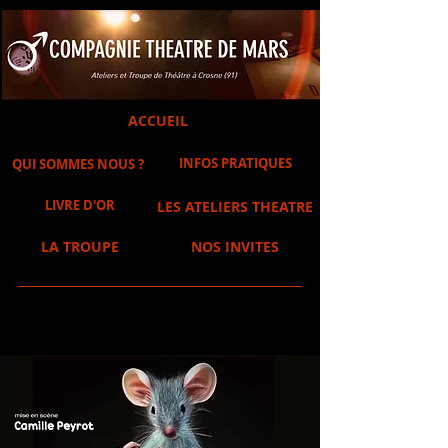
ACCUEIL
INFOS PRATIQUES
QUI SOMMES NOUS ?
LIVRE D'OR
LES ATELIERS THEATRE
LA TROUPE
NOS INVITES