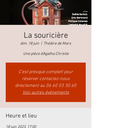
La souricière
dim. 18 juin
  |  
Théâtre de Mars
Une pièce d'Agatha Christie
C'est presque complet! pour
réserver contactez-nous
directement au 06 60 03 30 60
Voir autres événements
Heure et lieu
18 juin 2023, 17:00