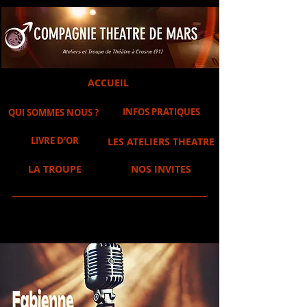
ACCUEIL
INFOS PRATIQUES
QUI SOMMES NOUS ?
LIVRE D'OR
LES ATELIERS THEATRE
LA TROUPE
NOS INVITES