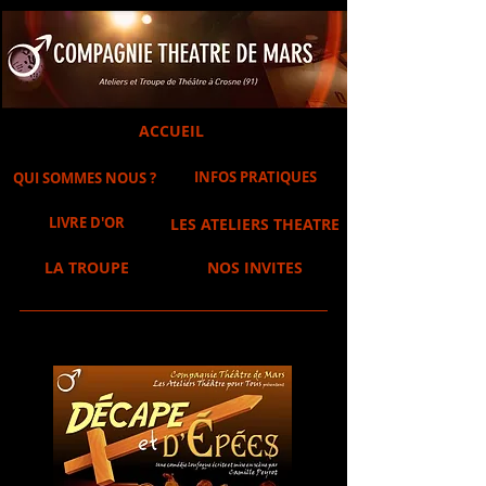
ACCUEIL
INFOS PRATIQUES
QUI SOMMES NOUS ?
LIVRE D'OR
LES ATELIERS THEATRE
LA TROUPE
NOS INVITES