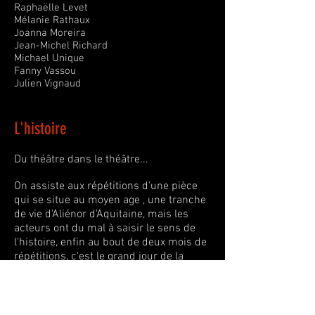
Raphaëlle Levet
Mélanie Rathaux
Joanna Moreira
Jean-Michel Richard
Michael Unique
Fanny Vassou
Julien Vignaud
L'histoire
Du théâtre dans le théâtre...
On assiste aux répétitions d'une pièce
qui se situe au moyen age , une tranche
de vie d'Aliénor d'Aquitaine, mais les
acteurs ont du mal à saisir le sens de
l'histoire, enfin au bout de deux mois de
répétitions, c'est le grand jour de la
représentation, et surtout le grand
problème de la troupe c'est l'absence
répétée du rôle du roi! Malgré tout, ils
vont jouer, quitte à le remplacer au pied