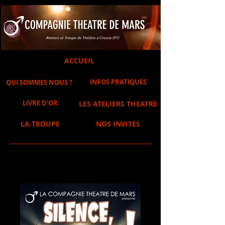
ACCUEIL
INFOS PRATIQUES
QUI SOMMES NOUS ?
LIVRE D'OR
LES ATELIERS THEATRE
LA TROUPE
NOS INVITES