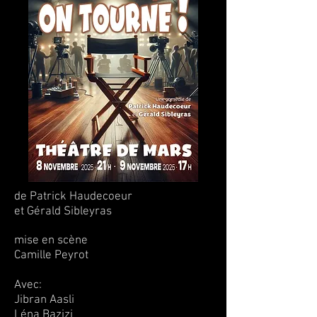
de Patrick Haudecoeur
et Gérald Sibleyras
mise en scène
Camille Peyrot
Avec:
Jibran Aasli
Léna Bazizi