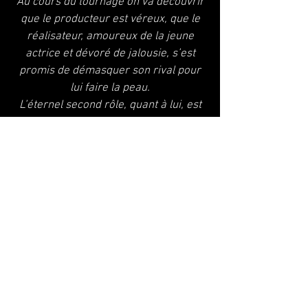
Au cours du tournage on va découvrir
que le producteur est véreux, que le
réalisateur, amoureux de la jeune
actrice et dévoré de jalousie, s’est
promis de démasquer son rival pour
lui faire la peau.
L’éternel second rôle, quant à lui, est
prêt à toutes les crapuleries pour faire
décoller sa carrière, et l’assistant -
réalisateur doit ménager les uns et les
autres, d’autant qu’il rêve de réaliser
son premier film avec la jeune actrice
dans le rôle principal.
Quant aux spectateurs, ils font partie
de l’histoire, ce sont les figurants du
tournage…