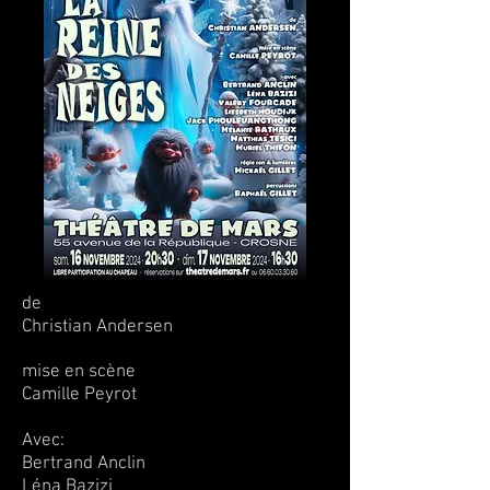
de
Christian Andersen
mise en scène
Camille Peyrot
Avec:
Bertrand Anclin
Léna Bazizi