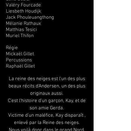
Valéry Fourcade
Liesbeth Houdijk
Jack Phouleuangthong
Mélanie Rathaux
Matthias Tesici
Muriel Thifon
Katy DDK
Régie
Mickaël Gillet
Percussions
Raphaël Gillet
La reine des neiges est l'un des plus
beaux récits d'Andersen, un des plus
originaux aussi.
C'est l'histoire d'un garçon, Kay, et de
son amie Gerda.
Victime d'un maléfice, Kay disparaît ,
enlevé par la Reine des neiges.
Nous voilà donc dans le grand Nord,