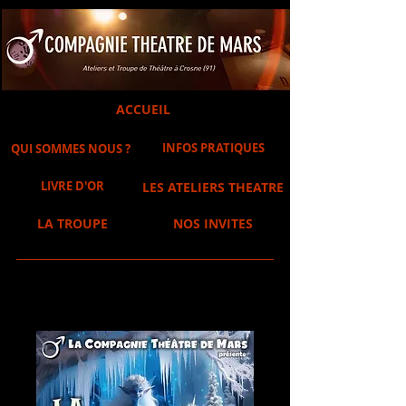
ACCUEIL
INFOS PRATIQUES
QUI SOMMES NOUS ?
LIVRE D'OR
LES ATELIERS THEATRE
LA TROUPE
NOS INVITES