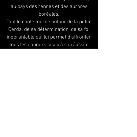
au pays des rennes et des aurores
boréales.
Tout le conte tourne autour de la petite
Gerda, de sa détermination, de sa foi
inébranlable qui lui permet d'affronter
tous les dangers jusqu'à sa réussite
finale ; délivrer Kay !
Nous traversons la forêt avec ses
trolls, une magicienne et son drôle de
jardin, une corneille bienveillante, le
château du prince lunettes, un renne
courageux, ainsi qu'une sorcière du
crépuscule qui devine tout...
Une aventure pour toute la famille, de
7 à 77 ans !