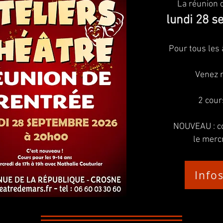
La réunion d
lundi 28 
Pour tous les 
Venez n
2 cour
NOUVEAU : co
le merc
Infos